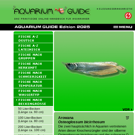
50 Liter-Becken
(Länge ca. 60 cm)
Arowana
100 Liter-Becken
(Länge ca. 80 cm)
Osteoglossum bicirrhosum
Die zwei hauptsächlich in Aquarien vertretenen
200 Liter-Becken
(Länge ca. 100 cm)
Arten dieser Knochenzüngler sind der silberne
Osteoglossum bicirrhosum und der schwarze O.