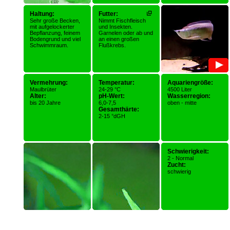
Haltung:
Futter:
Sehr große Becken,
Nimmt Fischfleisch
mit aufgelockerter
und Insekten.
Bepflanzung, feinem
Garnelen oder ab und
Bodengrund und viel
an einen großen
Schwimmraum.
Flußkrebs.
Vermehrung:
Temperatur:
Aquariengröße:
Maulbrüter
24-29 °C
4500 Liter
Alter:
pH-Wert:
Wasserregion:
bis 20 Jahre
6,0-7,5
oben - mitte
Gesamthärte:
2-15 °dGH
Schwierigkeit:
2 - Normal
Zucht:
schwierig