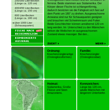
250/300 Liter-Becken
ferrerai. Beide stammen aus Südamerika. Der
(Länge ca. 120 cm)
Körper dieser Fische ist schlangenförmig,
400/450 Liter-Becken
dadurch besitzten sie die Fähigkeit sich fast auf
(Länge ca. 150 cm)
dem Punkt um 180° zu drehen. Ausgewachsene
600 Liter-Becken
Arowana sind nur für Schauaquarien geeignet
(Länge ca. 180 cm)
und brauchen viel Schwimmraum und Futter.
über 1000 Liter
Beide Geschlechter können annähernd 120 cm
(Schauaquarien)
lang werden. Im Unterschied zu den Männchen
wirken die Weibchen im ausgewachsenen
Zustand etwas massiger. Bei den...
Ordnung:
Familie:
Knochenzünglerartige
Knochenzüngler
(Osteoglossiformes)
(Osteoglossidae)
Heimat:
Kennzeichen:
Südamerika. Große
Länge bis 120 cm,
Flüsse und Seen
adulte Männchen mit
Amazoniens.
längerem Unterkiefer.