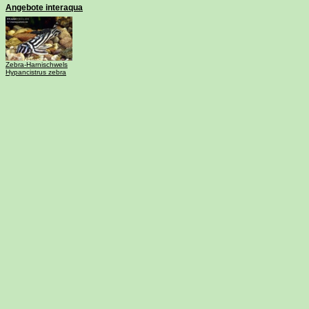
Angebote interaqua
Zebra-Harnischwels
Hypancistrus zebra