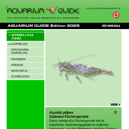
GARNELEN
GROSSARM-
GARNELEN
KRABBEN
KREBSE
MUSCHELN
SCHNECKEN
Atyoida pilipes
Sulawesi Fächergarnele
Diese mittelgroße Fächergarnele hat ihr
natürliches Verbreitungsgebiet im östlichen
Indonesien, auf den Philippinen und Neu Guinea.