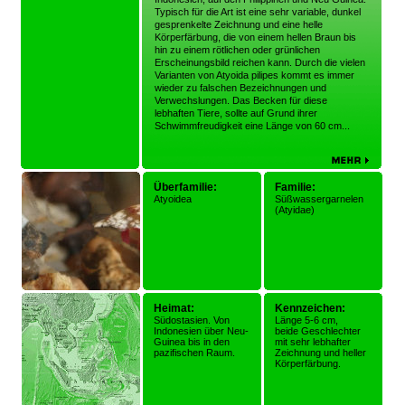
Typisch für die Art ist eine sehr variable, dunkel
gesprenkelte Zeichnung und eine helle
Körperfärbung, die von einem hellen Braun bis
hin zu einem rötlichen oder grünlichen
Erscheinungsbild reichen kann. Durch die vielen
Varianten von Atyoida pilipes kommt es immer
wieder zu falschen Bezeichnungen und
Verwechslungen. Das Becken für diese
lebhaften Tiere, sollte auf Grund ihrer
Schwimmfreudigkeit eine Länge von 60 cm...
Überfamilie:
Familie:
Atyoidea
Süßwassergarnelen
(Atyidae)
Heimat:
Kennzeichen:
Südostasien. Von
Länge 5-6 cm,
Indonesien über Neu-
beide Geschlechter
Guinea bis in den
mit sehr lebhafter
pazifischen Raum.
Zeichnung und heller
Körperfärbung.