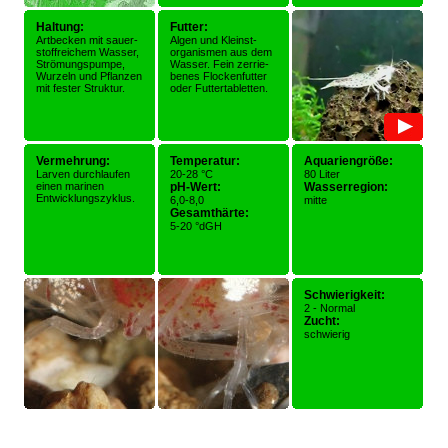
Haltung:
Futter:
Artbecken mit sauer-
Algen und Kleinst-
stoffreichem Wasser,
organismen aus dem
Strömungspumpe,
Wasser. Fein zerrie-
Wurzeln und Pflanzen
benes Flockenfutter
mit fester Struktur.
oder Futtertabletten.
Vermehrung:
Temperatur:
Aquariengröße:
Larven durchlaufen
20-28 °C
80 Liter
einen marinen
pH-Wert:
Wasserregion:
Entwicklungszyklus.
6,0-8,0
mitte
Gesamthärte:
5-20 °dGH
Schwierigkeit:
2 - Normal
Zucht:
schwierig