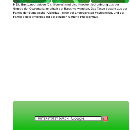
Die Buntbarschartigen (Cichliformes) sind eine Knochenfischordnung aus der
Gruppe der Ovalentaria innerhalb der Barschverwandten. Das Taxon besteht aus der
Familie der Buntbarsche (Cichlidae), einer der artenreichsten Fischfamilien, und der
Familie Pholidichthyidae mit der einzigen Gattung Pholidichthys.