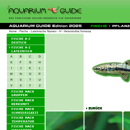
Home
-
Fische
-
Lateinische Namen
-
H
- Heterandria formosa
A
B
C
D
E
F
G
H
I
J
K
L
M
N
O
P
R
S
T
U
V
X
Y
Z