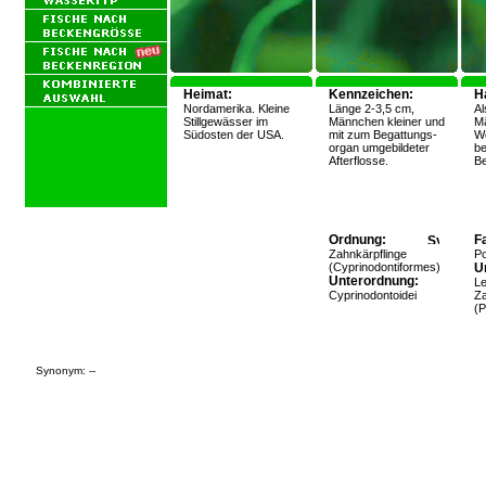
Heimat:
Kennzeichen:
H
Nordamerika. Kleine
Länge 2-3,5 cm,
Al
Stillgewässer im
Männchen kleiner und
M
Südosten der USA.
mit zum Begattungs-
We
organ umgebildeter
be
Afterflosse.
Be
Ordnung:
Fa
Zahnkärpflinge
Po
(Cyprinodontiformes)
Un
Unterordnung:
L
Cyprinodontoidei
Za
(P
Synonym: --