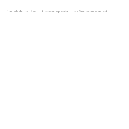
Sie befinden sich hier:
Süßwasseraquaristik
zur Meerwasseraquaristik