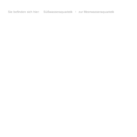
Sie befinden sich hier:
Süßwasseraquaristik
zur Meerwasseraquaristik