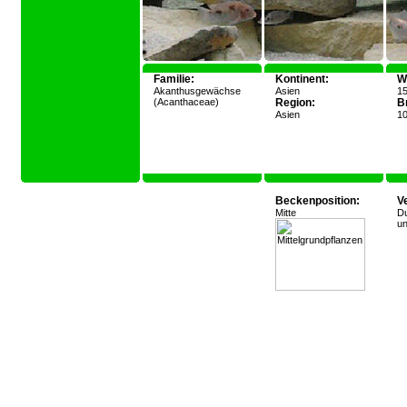
Familie:
Kontinent:
W
Akanthusgewächse
Asien
1
(Acanthaceae)
Region:
Br
Asien
10
Beckenposition:
V
Mitte
Du
un