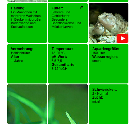
Haltung:
Futter:
Ein Männchen mit
Lebend- und
mehreren Weibchen
Gefrierfutter.
in Becken mit großer
Besonders
Bodenfläche und
Bachflohkrebse und
Steinaufbauten.
Mückenlarven.
Vermehrung:
Temperatur:
Aquariengröße:
Höhlenbrüter
18-25 °C
150 Liter
Alter:
pH-Wert:
Wasserregion:
-- Jahre
6,5-7,5
unten
Gesamthärte:
8-12 °dGH
Schwierigkeit:
2 - Normal
Zucht:
mittel