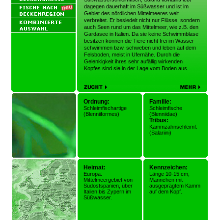
dagegen dauerhaft im Süßwasser und ist im
Gebiet des nördlichen Mittelmeeres weit
verbreitet. Er besiedelt nicht nur Flüsse, sondern
auch Seen rund um das Mittelmeer, wie z.B. den
Gardasee in Italien. Da sie keine Schwimmblase
besitzen können die Tiere nicht frei im Wasser
schwimmen bzw. schweben und leben auf dem
Felsboden, meist in Ufernähe. Durch die
Gelenkigkeit ihres sehr aufällig wirkenden
Kopfes sind sie in der Lage vom Boden aus...
Ordnung:
Familie:
Schleimfischartige
Schleimfische
(Blenniiformes)
(Blenniidae)
Tribus:
Kammzahnschleimf.
(Salariini)
Heimat:
Kennzeichen:
Europa.
Länge 10-15 cm,
Mittelmeergebiet von
Männchen mit
Südostspanien, über
ausgeprägtem Kamm
Italien bis Zypern im
auf dem Kopf.
Süßwasser.