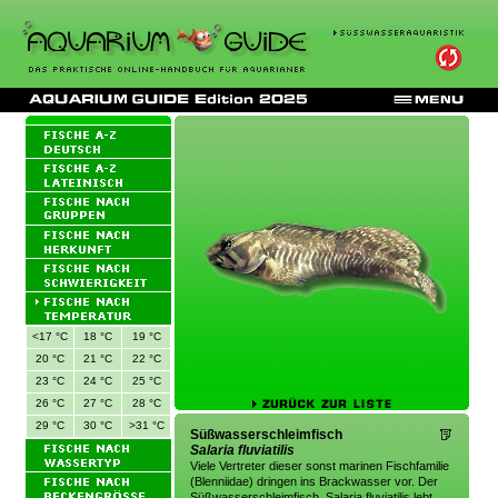
<17 °C
18 °C
19 °C
20 °C
21 °C
22 °C
23 °C
24 °C
25 °C
26 °C
27 °C
28 °C
29 °C
30 °C
>31 °C
Süßwasserschleimfisch
Salaria fluviatilis
Viele Vertreter dieser sonst marinen Fischfamilie
(Blenniidae) dringen ins Brackwasser vor. Der
Süßwasserschleimfisch, Salaria fluviatilis lebt