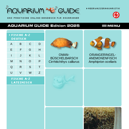
A
B
C
D
E
F
G
H
OMAN-
ORANGERINGEL-
I
J
K
L
BÜSCHELBARSCH
ANEMONENFISCH
M
N
O
P
Cirrhitichthys calliurus
Amphiprion ocellaris
Q
R
S
T
U
V
W
Z