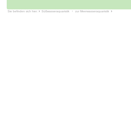
Sie befinden sich hier:
Süßwasseraquaristik
zur Meerwasseraquaristik