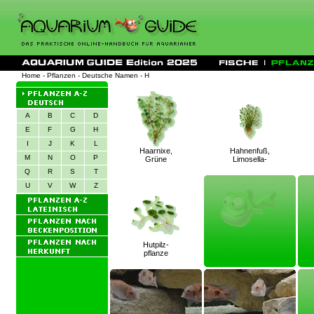
Home
-
Pflanzen
-
Deutsche Namen
-
H
A
B
C
D
E
F
G
H
I
J
K
L
Haarnixe,
Hahnenfuß,
M
N
O
P
Grüne
Limosella-
Q
R
S
T
U
V
W
Z
Hutpilz-
pflanze