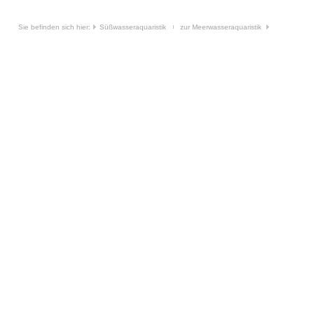
Sie befinden sich hier:
Süßwasseraquaristik
zur Meerwasseraquaristik