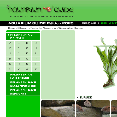
Home
-
Pflanzen
-
Deutsche Namen
-
W
- Wasserähre, Krause
A
B
C
D
E
F
G
H
I
J
K
L
M
N
O
P
Q
R
S
T
U
V
W
Z