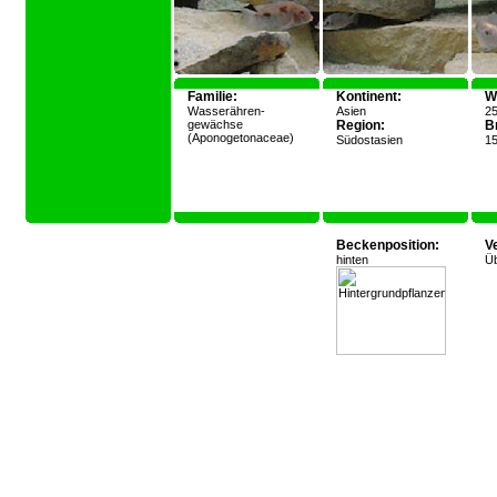
Familie:
Kontinent:
W
Wasserähren-
Asien
25
gewächse
Region:
Br
(Aponogetonaceae)
Südostasien
15
Beckenposition:
V
hinten
Ü