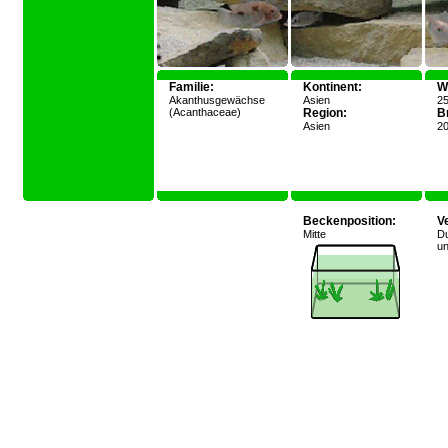
Familie:
Kontinent:
W
Akanthusgewächse
Asien
25
(Acanthaceae)
Region:
Br
Asien
20
Beckenposition:
V
Mitte
Du
un