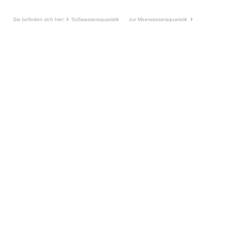
Sie befinden sich hier:
Süßwasseraquaristik
zur Meerwasseraquaristik