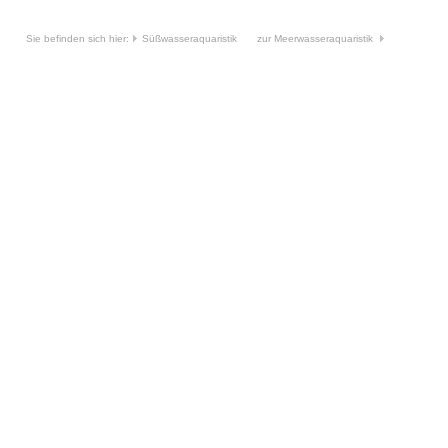
Sie befinden sich hier:
Süßwasseraquaristik
zur Meerwasseraquaristik