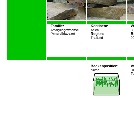
Familie:
Kontinent:
W
Amaryllisgewächse
Asien
6
(Amaryllidaceae)
Region:
Br
Thailand
20
Beckenposition:
V
hinten
D
To