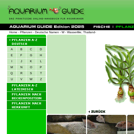
Home
-
Pflanzen
-
Deutsche Namen
-
W
- Wasserlilie, Thailand-
A
B
C
D
E
F
G
H
I
J
K
L
M
N
O
P
Q
R
S
T
U
V
W
Z